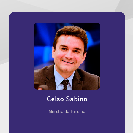
ao crescimento econômico.
redução das desigualdades sociais e no estímulo
uma tributação justa e equilibrada, com foco na
estrangeiros no setor. Além disso, tem defendido
atraindo US$ 360 milhões em investimentos
milhões de turistas estrangeiros em 2024 e
turismo internacional, recebendo mais de 6,7
liderança, o Brasil bateu recordes históricos no
como motor de crescimento econômico. Sob sua
Celso Sabino
destacado por sua atuação na promoção do setor
Celso Sabino é Ministro do Turismo e tem se
Ministro do Turismo