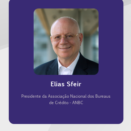
Editorial do portal Digital Money Informe.
Corporativa (IBGC), integrante do Conselho
membro do Instituto Brasileiro de Governança
engenharia, operações e manufatura. Também é
planejamento estratégico, vendas, marketing,
presidência, desenvolvimento de novos negócios,
atuando em conselhos de administração,
condução de negócios. Exerceu funções diversas,
Elias Sfeir
Executivo experiente com sólido histórico na
Presidente da Associação Nacional dos Bureaus
de Crédito - ANBC