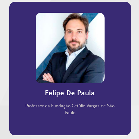
(2009). Advogado e Professor Universitário
São Paulo (2016) e assessor de ministro do STF
Municipal de Direitos Humanos e Cidadania de
República (SAJ/CC - 2011/2013), Secretário
Jurídicos da Casa Civil da Presidência da
(SAL/MJ - 2010), Subchefe Adjunto para Assuntos
Assuntos Legislativos do Ministério da Justiça
2016). Ocupou posições como a de Secretário de
público, nas esferas federal e municipal (2006-
público federal. Trabalhou por 10 anos no setor
Coimbra. Bacharel em Direito pela USP. Ex-gestor
Felipe De Paula
ciências jurídico-políticas pela Universidade de
Universidade de Leiden (Holanda). Mestre em
Professor da Fundação Getúlio Vargas de São
FGV/SP, doutor em Direito pela USP e pela
Paulo
Sócio do De Paula Kraft Advogados, professor da