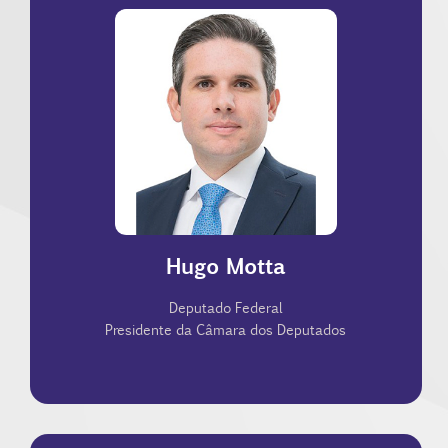
públicos e a revisão de políticas fiscais.
Além disso, tem defendido cortes de gastos
inflação, a falta de estabilidade na economia".
que "nada é pior para os mais pobres que a
sustentável e a redução da inflação, enfatizando
econômicas que promovam o crescimento
Casa, destacou a importância de políticas
econômica. Em seu primeiro discurso à frente da
da responsabilidade fiscal e da estabilidade
Hugo Motta
Deputados e tem se posicionado como defensor
Hugo Motta é presidente da Câmara dos
Deputado Federal
Presidente da Câmara dos Deputados