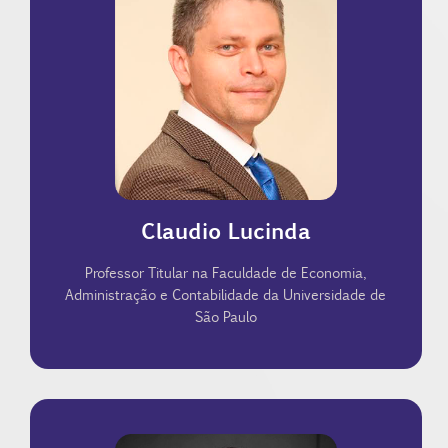
Economia do Antitruste e da Regulação.
CNPq. Atua na área de Economia, com ênfase em
e Bolsista de Produtividade em Pesquisa nível 2 do
Econometria, da Sociedade Brasileira de Finanças
Atualmente é Membro da Sociedade Brasileira de
Docente pela Universidade de São Paulo.
University of Southern California, além de Livre-
Scholar na Universidade de Chicago - USA e na
Empresas de São Paulo em 2004 e foi Visiting
Empresas pela Escola de Administração de
Claudio Lucinda
São Paulo. Concluiu o doutorado em Economia de
Administração e Contabilidade da Universidade de
Professor Titular na Faculdade de Economia,
Professor Titular na Faculdade de Economia,
Administração e Contabilidade da Universidade de
São Paulo