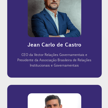
um profundo conhecimento de construção e
“Profissional de RIG Mais Influente do País”. Possui
vencedor, por três vezes, do prêmio de
Institucionais e Governamentais (Abrig). Foi
Presidente da Associação Brasileira de Relações
sua primeira consultoria em 2003. É o atual
estratégicos no Congresso Nacional e fundou a
governamentais. Atuou por 10 anos em cargos
Jean Carlo de Castro
experiente profissional da área de relações
Fundador e CEO da Vector. Castro é um
CEO da Vector Relações Governamentais e
Presidente da Associação Brasileira de Relações
Institucionais e Governamentais