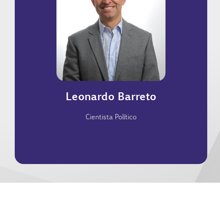
Político, site de análise de conjuntura política.
cenários. Atualmente é sócio e editor do Capital
em serviços de análise política e prospecção de
atendeu grandes empresas e partidos políticos
pesquisas políticas da FSB Comunicações e já
professor da Universidade de Brasília, diretor de
eleitoral e institucionais governamentais. Foi
Brasília com especialização em comportamento
Leonardo Barreto
Doutor em Ciência Política pela Universidade de
Cientista Político