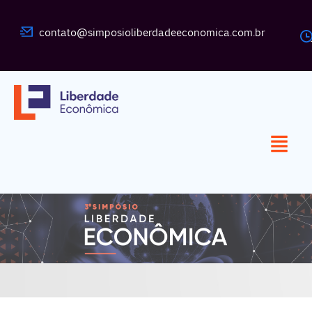
contato@simposioliberdadeeconomica.com.br