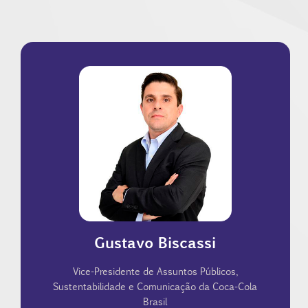
Washington, DC.
Georgetown University Law Center em
pela Saint Paul School of Business e LLM do
Metodista, tem MBA em Finanças e Contabilidade
InBev. Formado em Direito pela Universidade
disso, ele ocupou cargos sênior na Ambev/AB-
Institucionais e Governamentais da Vale. Antes
atuou como Diretor Global de Assuntos
quanto no de mineração. Mais recentemente,
Comunicação, tanto no setor de bens de consumo
Gustavo Biscassi
Possui uma vasta experiência em Public Affairs e
e Sustentabilidade na The Coca-Cola Company.
Vice-Presidente de Assuntos Públicos,
Diretor Senior de Assuntos Públicos, Comunicação
Sustentabilidade e Comunicação da Coca-Cola
Brasil