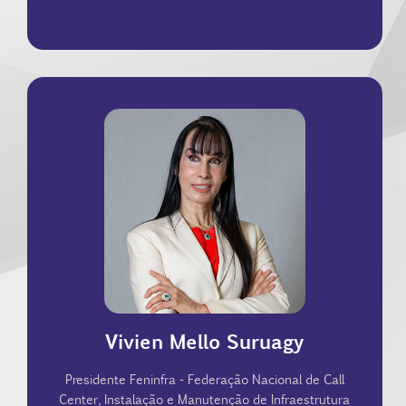
Serviços - CEBRASSE.
presidente da Central Brasileira do Setor de
Informação e Comunicação - CONTIC. Vice-
da Confederação Nacional da Tecnologia da
Janeiro). Presidente da FENINFRA. Vice-presidente
pela UFRJ (Universidade Federal do Rio de
Graduada e pós-graduada em engenharia civil
Vivien Mello Suruagy
Presidente Feninfra - Federação Nacional de Call
Center, Instalação e Manutenção de Infraestrutura