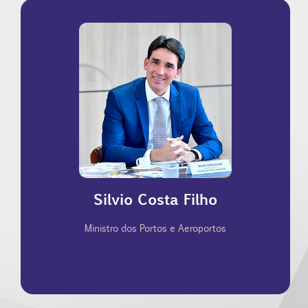
social.
impulsionar o desenvolvimento econômico e
brasileira, visando expandir a conectividade e
AmpliAR, o maior da história da aviação regional
públicos em 2024. Além disso, lançou o programa
5% no valor global e quase 7% nos portos
registrou crescimento histórico, com aumento de
Sob sua gestão, o setor portuário brasileiro
para modernizar a infraestrutura logística do país.
Silvio Costa Filho
Aeroportos e tem liderado iniciativas estratégicas
Silvio Costa Filho é Ministro dos Portos e
Ministro dos Portos e Aeroportos