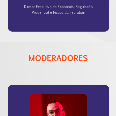
Diretor Executivo de Economia, Regulação
Prudencial e Riscos da Febraban
MODERADORES