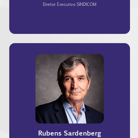
Diretor Executivo SINDICOM
gestão da dívida pública do Governo Federal
Tesouro Nacional, sendo o responsável pela
2002 ocupou o cargo de Secretário-Adjunto do
da instituição. Entre maio de 2000 e dezembro de
coordenou o processo de abertura de capital (IPO)
Banco Nossa Caixa (2003/2007), quando
Financeiro e de Relações com Investidores do
e Administração (FEA-USP), em 1982. Foi Diretor
Rubens Sardenberg
Economista formado pela Faculdade de Economia