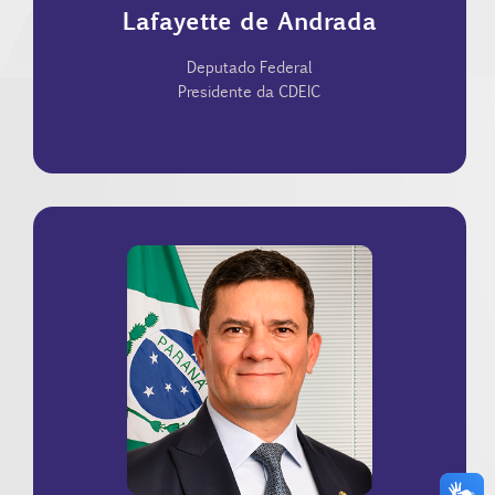
Lafayette de Andrada
dos principais articuladores legislativos em temas
Lafayette de Andrade é advogado, professor e um
Deputado Federal
Presidente da CDEIC